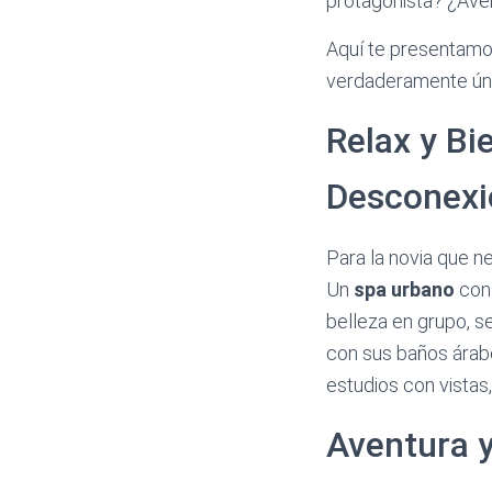
protagonista? ¿Aven
Aquí te presentamo
verdaderamente único
Relax y Bi
Desconexi
Para la novia que n
Un
spa urbano
con 
belleza en grupo, s
con sus baños árabe
estudios con vistas
Aventura 