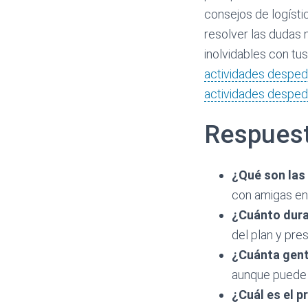
consejos de logísti
resolver las dudas 
inolvidables con tu
actividades desped
actividades desped
Respuest
¿Qué son las
con amigas en 
¿Cuánto dur
del plan y pre
¿Cuánta gent
aunque puede v
¿Cuál es el 