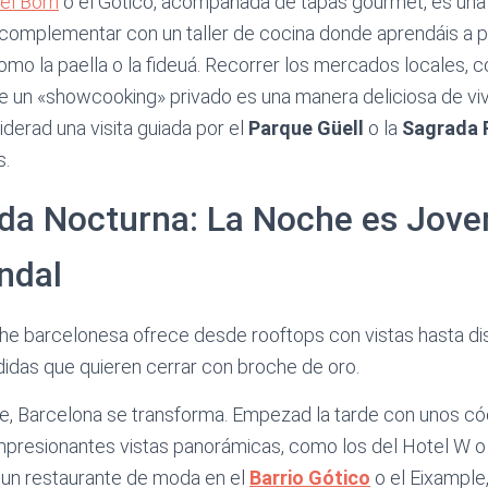
del Born
o el Gótico, acompañada de tapas gourmet, es una
 complementar con un taller de cocina donde aprendáis a p
como la paella o la fideuá. Recorrer los mercados locales,
e un «showcooking» privado es una manera deliciosa de vivi
iderad una visita guiada por el
Parque Güell
o la
Sagrada 
s.
ida Nocturna: La Noche es Jove
ndal
he barcelonesa ofrece desde rooftops con vistas hasta di
idas que quieren cerrar con broche de oro.
e, Barcelona se transforma. Empezad la tarde con unos có
presionantes vistas panorámicas, como los del Hotel W o e
 un restaurante de moda en el
Barrio Gótico
o el Eixample