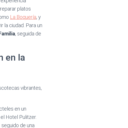
 experiencia
reparar platos
 como
La Boquería
, y
r la ciudad. Para un
Familia
, seguida de
n en la
scotecas vibrantes,
cteles en un
l Hotel Pulitzer.
, seguido de una