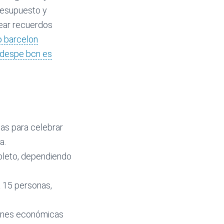
presupuesto y
rear recuerdos
o barcelon
 despe bcn es
as para celebrar
a.
pleto, dependiendo
a 15 personas,
iones económicas