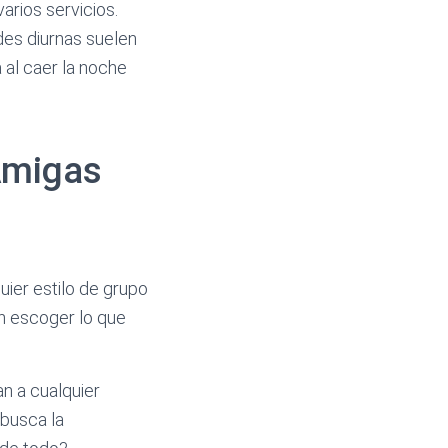
arios servicios.
des diurnas suelen
 al caer la noche
Amigas
ier estilo de grupo
en escoger lo que
an a cualquier
 busca la