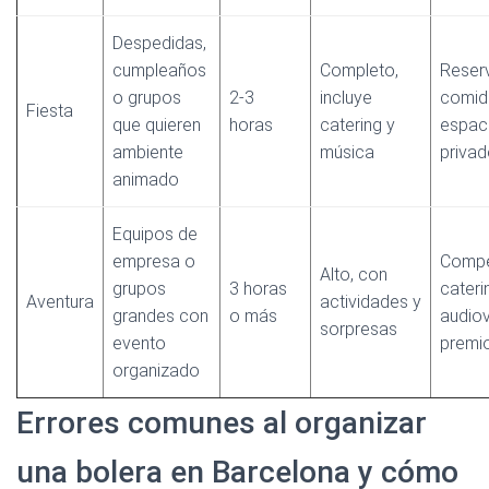
Despedidas,
cumpleaños
Completo,
Reserv
o grupos
2-3
incluye
comid
Fiesta
que quieren
horas
catering y
espac
ambiente
música
privad
animado
Equipos de
empresa o
Compe
Alto, con
grupos
3 horas
cateri
Aventura
actividades y
grandes con
o más
audiov
sorpresas
evento
premi
organizado
Errores comunes al organizar
una bolera en Barcelona y cómo